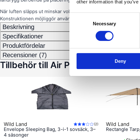
other information that you’ve
När luften släpps ut minskar volymen avsevärt, vilket underlättar
Consent
Konstruktionen möjliggör användning både som huvudkudde och 
Necessary
Selection
Beskrivning
Specifikationer
Produktfördelar
Recensioner (7)
Deny
Tillbehör till Air Pillow
Wild Land
Wild Land
(
2
)
Envelope Sleeping Bag, 3-i-1 sovsäck, 3–
Rectangle Tarp
4 säsonger