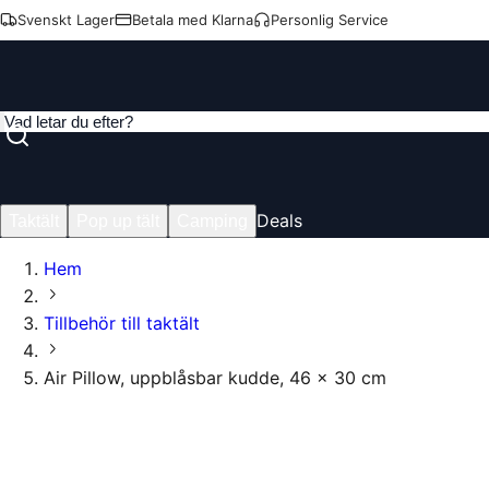
Svenskt Lager
Betala med Klarna
Personlig Service
Deals
Taktält
Pop up tält
Camping
Hem
Tillbehör till taktält
Air Pillow, uppblåsbar kudde, 46 x 30 cm