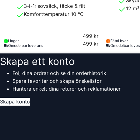
Skydd
3-i-1: sovsäck, täcke & filt
12 m²
Komforttemperatur 10 °C
499 kr
I lager
Fåtal kvar
499 kr
Omedelbar leverans
Omedelbar lever
Skapa ett konto
Följ dina ordrar och se din orderhistorik
Spara favoriter och skapa önskelistor
Hantera enkelt dina returer och reklamationer
Skapa konto