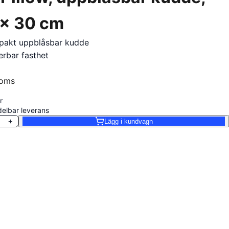
 x 30 cm
akt uppblåsbar kudde
erbar fasthet
moms
r
elbar leverans
+
Lägg i kundvagn