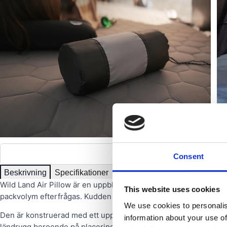
Visa alla bild
Consent
Beskrivning
Specifikationer
Produktfördelar
Recensioner 
Wild Land Air Pillow är en uppblåsbar kudde avsedd för användn
This website uses cookies
packvolym efterfrågas. Kudden kan rullas ihop till en kompakt 
We use cookies to personalis
Den är konstruerad med ett uppblåsbart skum som formar sig ef
information about your use of
ländrygg beroende på placering. Fastheten kan justeras via en