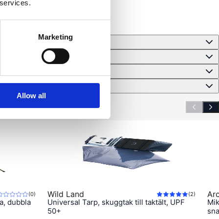
 services.
Marketing
Allow all
Wild Land
Ar
(
0
)
(
2
)
a, dubbla
Universal Tarp, skuggtak till taktält, UPF
Mik
50+
sn