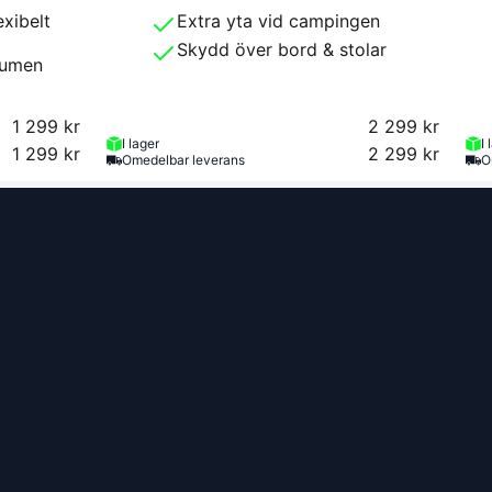
exibelt
Extra yta vid campingen
Skydd över bord & stolar
lumen
1 299 kr
2 299 kr
I lager
I 
1 299 kr
2 299 kr
Omedelbar leverans
O