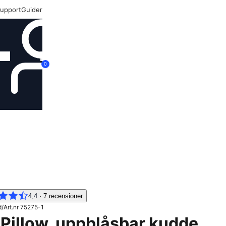
upport
Guider
Logga in
0
4,4
·
7
recensioner
d
/
Art.nr
75275-1
 Pillow, uppblåsbar kudde,