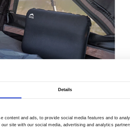
er
(
6
)
Details
(7)
ing vid resor och utomhusaktiviteter där låg
storlek och förvaras i den medföljande påsen.
e content and ads, to provide social media features and to analy
ter belastning och ger stöd för huvud, nacke eller
 our site with our social media, advertising and analytics partn
 tryckknappsventil som reglerar luftmängden.