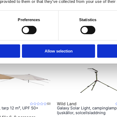
 provided to them or that they’ve collected from your use of their
 förvaring i ryggsäck, resväska eller taktält.
som stöd för ländryggen vid längre sittande.
Preferences
Statistics
Allow selection
Wild Land
(
0
)
, tarp 12 m², UPF 50+
Galaxy Solar Light, campinglamp
ljuskällor, solcellsladdning