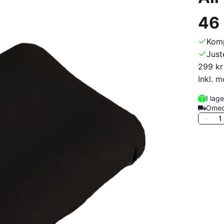
46
Komp
Just
299 kr
Inkl. 
I lage
Omed
1
−