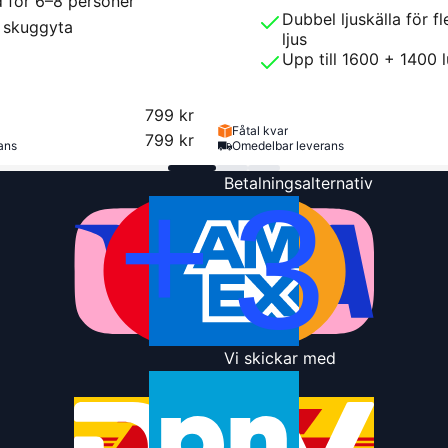
 för 6–8 personer
Dubbel ljuskälla för fl
 skuggyta
ljus
Upp till 1600 + 1400 
799 kr
Fåtal kvar
799 kr
ans
Omedelbar leverans
Betalningsalternativ
Vi skickar med