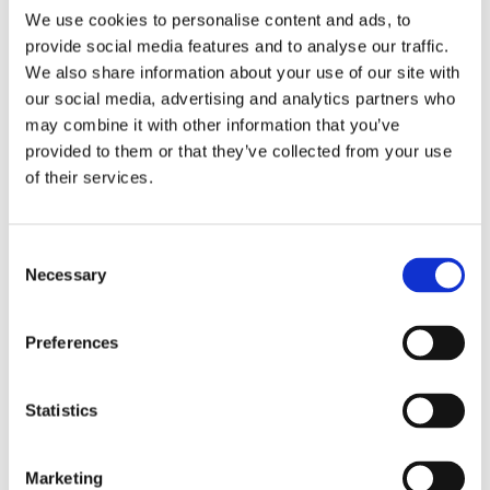
479,99 €
Loppuunmyyty
We use cookies to personalise content and ads, to
provide social media features and to analyse our traffic.
Wild Land
(
1
)
We also share information about your use of our site with
Oasis 270, 270° markiisi, 3000
mm, UPF 50+
our social media, advertising and analytics partners who
may combine it with other information that you’ve
270° suoja auton
ympärillä
provided to them or that they’ve collected from your use
3000 mm ja UPF 50+
of their services.
Säästä
EUR 95
574,99 €
Varastossa
Consent
479,99 €
Pikatoimitus
Necessary
Selection
Wild Land
(
0
)
Rollout XL, kasettimarkiisi
kattotelineeseen ja kattotelttaan
Preferences
Nopea suoja auringolta ja
sateelta
Avautuu alle 1 minuutissa
Statistics
429,99 €
Marketing
Vain muutama jäljellä