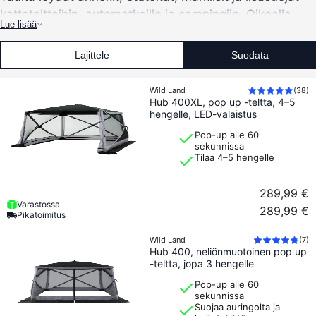
kattotelttoihin, automatkoille ja campingiin. Oikealla
Lue lisää
ratkaisulla voit luoda enemmän tilaa auton ympärille,
saada paremman suojan auringolta ja sateelta sekä
Lajittele
Suodata
tehdä leiripaikasta käytännöllisemmän sekä lyhyillä
retkillä että pidemmillä matkoilla.
Wild Land
(
38
)
Hub 400XL, pop up -teltta, 4–5
Valikoimaan kuuluu muun muassa annexeja kattotelttoihin, pop-up-
hengelle, LED-valaistus
telttoja, aurinkokatoksia ja markiiseja Wild Landilta. Tuotteet sopivat
Pop-up alle 60
sinulle, joka haluat lisätilaa säilytykseen, pukeutumiseen,
sekunnissa
ruoanlaittoon tai suojatun alueen, jossa voit istua mukavasti auton
Tilaa 4–5 hengelle
ulkopuolella.
289,99 €
Annexit kattotelttoihin
Varastossa
289,99 €
Pikatoimitus
Kattoteltan annex antaa lisätilaa teltan alle tai sen viereen. Sitä
voidaan käyttää pukeutumistilana, säilytykseen, sisäänkäyntinä tai
Wild Land
(
7
)
suojattuna alueena huonommalla säällä. Kattoteltan kanssa
Hub 400, neliönmuotoinen pop up
-teltta, jopa 3 hengelle
campatessa annex tekee suuren eron, erityisesti pidemmillä
matkoilla tai kun samaa leiripaikkaa käyttää useampi henkilö.
Pop-up alle 60
sekunnissa
Suojaa auringolta ja
Etuteltat ja lisätila campingiin