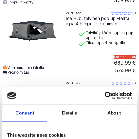
529,95 €
Loppuunmyyty
Wild Land
(
0
)
Ice Hub, talvinen pop up -teltta,
jopa 4 hengelle, kamiinan
läpivienti
Talvikäyttöön sopiva pop-
up-teltta
Tilaa jopa 4 hengelle
Säästä
EUR 95
669,99 €
Vain muutama jäljellä
574,99 €
Pikatoimitus
Wild Land
(
0
)
Oasis 180, kasettimarkiisi, 3000
mm, UPF 50+
180° suoja auringolta ja
sateelta
Consent
Details
About
Käytetään ilman
tukijalkoja
Säästä
EUR 50
529,99 €
This website uses cookies