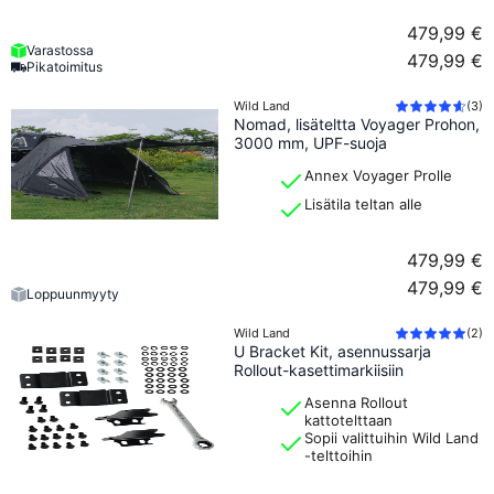
Experteniltä
479,99 €
Overland Experteniltä löydät annexit, etuteltat, markiisit ja
Varastossa
479,99 €
Pikatoimitus
aurinkokatokset kattotelttoihin, campingiin ja automatkoille. Tuotteet
on valittu tuomaan lisää tilaa, parempaa suojaa ja sujuvampi
Wild Land
(
3
)
campingkokemus riippumatta siitä, oletko viikonloppureissulla vai
Nomad, lisäteltta Voyager Prohon,
pidemmällä seikkailulla.
3000 mm, UPF-suoja
Annex Voyager Prolle
Lisätila teltan alle
479,99 €
479,99 €
Loppuunmyyty
Wild Land
(
2
)
U Bracket Kit, asennussarja
Rollout-kasettimarkiisiin
Asenna Rollout
kattotelttaan
Sopii valittuihin Wild Land
-telttoihin