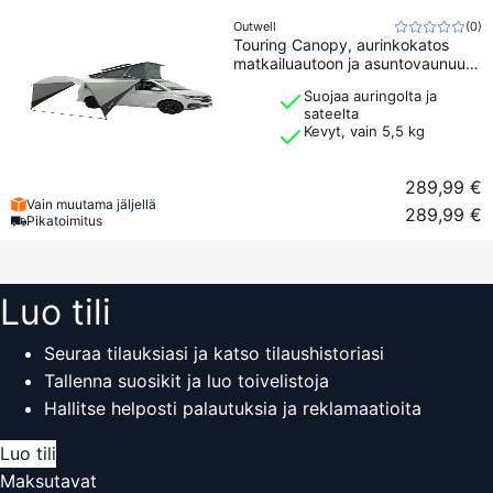
Outwell
(
0
)
Touring Canopy, aurinkokatos
matkailuautoon ja asuntovaunuun,
4000 mm
Suojaa auringolta ja
sateelta
Kevyt, vain 5,5 kg
289,99 €
Vain muutama jäljellä
289,99 €
Pikatoimitus
Luo tili
Seuraa tilauksiasi ja katso tilaushistoriasi
Tallenna suosikit ja luo toivelistoja
Hallitse helposti palautuksia ja reklamaatioita
Luo tili
Maksutavat