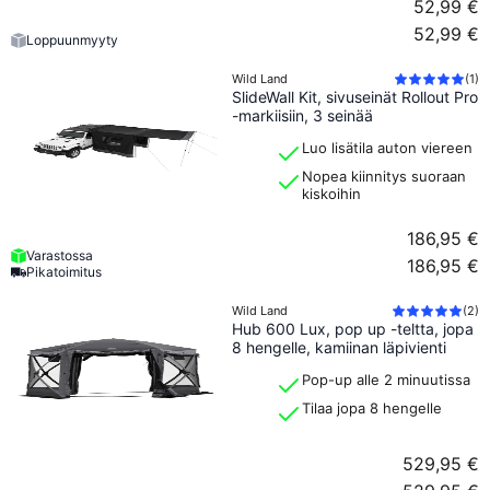
52,99 €
52,99 €
Loppuunmyyty
Wild Land
(
1
)
SlideWall Kit, sivuseinät Rollout Pro
-markiisiin, 3 seinää
Luo lisätila auton viereen
Nopea kiinnitys suoraan
kiskoihin
186,95 €
Varastossa
186,95 €
Pikatoimitus
Wild Land
(
2
)
Hub 600 Lux, pop up -teltta, jopa
8 hengelle, kamiinan läpivienti
Pop-up alle 2 minuutissa
Tilaa jopa 8 hengelle
529,95 €