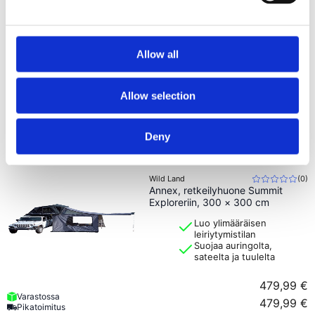
429,99 €
Pikatoimitus
Outwell
(
0
)
Hillcrest Tarp, aurinko- ja
sadesuoja, 3000 mm, UPF 30+
Allow all
Suojaa auringolta ja
sateelta
Allow selection
3000 mm ja UPF 30+
129,99 €
Deny
Vain muutama jäljellä
129,99 €
Pikatoimitus
Wild Land
(
0
)
Annex, retkeilyhuone Summit
Exploreriin, 300 × 300 cm
Luo ylimääräisen
leiriytymistilan
Suojaa auringolta,
sateelta ja tuulelta
479,99 €
Varastossa
479,99 €
Pikatoimitus