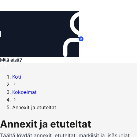
Kirjaudu
0
Koti
Kokoelmat
Annexit ja etuteltat
Annexit ja etuteltat
Täältä löydät annexit, etuteltat, markiisit ja lisäsuojat