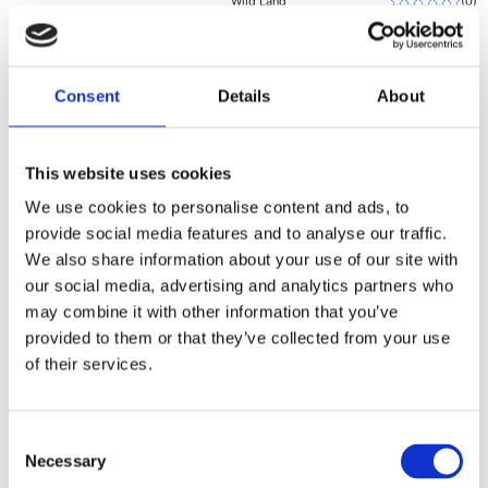
Wild Land
(
0
)
Kaasujousen lukko kattotelttaan
Lisätukea kovalla tuulella
Sopii Desert-, Bush- ja
Consent
Details
About
Rock Cruiser -malleihin
18,95 €
Vain muutama jäljellä
18,95 €
This website uses cookies
Pikatoimitus
We use cookies to personalise content and ads, to
Wild Land
(
0
)
Wild Land tikaspussi
provide social media features and to analyse our traffic.
We also share information about your use of our site with
Suojaa autoa lialta
our social media, advertising and analytics partners who
Sopii kaikkiin Wild Land -
tikkaisiin
may combine it with other information that you’ve
provided to them or that they’ve collected from your use
37,99 €
of their services.
Vain muutama jäljellä
37,99 €
Pikatoimitus
Wild Land
(
0
)
Consent
Kaasujousi kattotelttaan
Necessary
Selection
Vankka kaasujousi