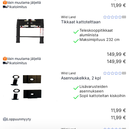
Vain muutama jäljellä
11,99 €
Pikatoimitus
Wild Land
(
0
)
Tikkaat kattotelttaan
Teleskooppitikkaat
alumiinista
Maksimipituus 232 cm
149,99 €
Vain muutama jäljellä
149,99 €
Pikatoimitus
Wild Land
(
0
)
Asennuskelkka, 2 kpl
Lisävarusteiden
asennukseen
Sopii kattoteltan kiskoihin
11,99 €
11,99 €
Loppuunmyyty