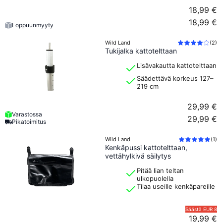
Overland Experteniltä löydät varaosat Wild Landin kattotelttoihin ja
18,99 €
saat apua tiimiltä, jolla on hyvä tuotetuntemus. Wild Landin
pääedustajana voimme tarjota varaosia, opastusta ja tukea sinulle,
18,99 €
Loppuunmyyty
joka haluat huoltaa, korjata tai täydentää kattotelttaasi.
Wild Land
(
2
)
Tukijalka kattotelttaan
Lisävakautta kattotelttaan
Säädettävä korkeus 127–
219 cm
29,99 €
Varastossa
29,99 €
Pikatoimitus
Wild Land
(
1
)
Kenkäpussi kattotelttaan,
vettähylkivä säilytys
Pitää lian teltan
ulkopuolella
Tilaa useille kenkäpareille
Säästä
EUR 8
19,99 €