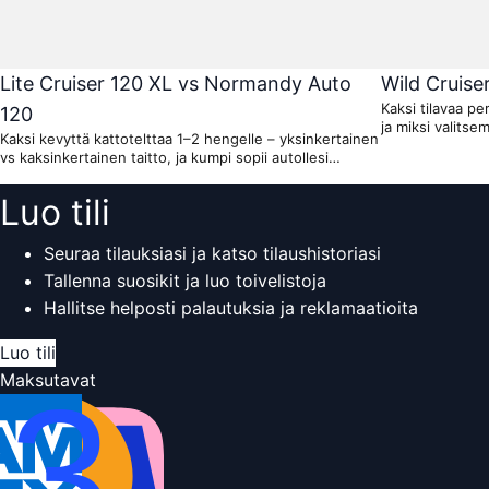
Lite Cruiser 120 XL vs Normandy Auto
Wild Cruise
Kaksi tilavaa p
120
ja miksi valits
Kaksi kevyttä kattotelttaa 1–2 hengelle – yksinkertainen
vs kaksinkertainen taitto, ja kumpi sopii autollesi
parhaiten.
Luo tili
Seuraa tilauksiasi ja katso tilaushistoriasi
Tallenna suosikit ja luo toivelistoja
Hallitse helposti palautuksia ja reklamaatioita
Luo tili
Maksutavat