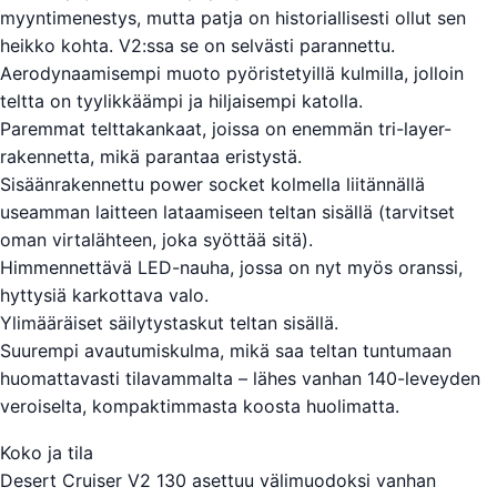
myyntimenestys, mutta patja on historiallisesti ollut sen
heikko kohta. V2:ssa se on selvästi parannettu.
Aerodynaamisempi muoto pyöristetyillä kulmilla, jolloin
teltta on tyylikkäämpi ja hiljaisempi katolla.
Paremmat telttakankaat, joissa on enemmän tri-layer-
rakennetta, mikä parantaa eristystä.
Sisäänrakennettu power socket kolmella liitännällä
useamman laitteen lataamiseen teltan sisällä (tarvitset
oman virtalähteen, joka syöttää sitä).
Himmennettävä LED-nauha, jossa on nyt myös oranssi,
hyttysiä karkottava valo.
Ylimääräiset säilytystaskut teltan sisällä.
Suurempi avautumiskulma, mikä saa teltan tuntumaan
huomattavasti tilavammalta – lähes vanhan 140-leveyden
veroiselta, kompaktimmasta koosta huolimatta.
Koko ja tila
Desert Cruiser V2 130 asettuu välimuodoksi vanhan