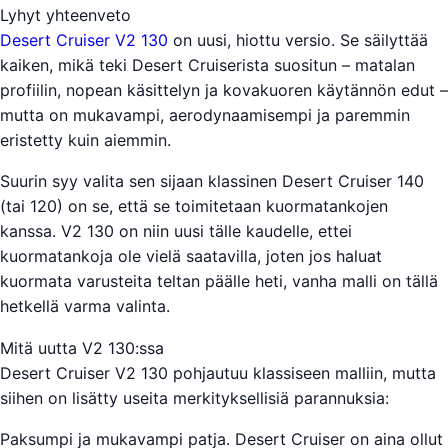
Lyhyt yhteenveto
Desert Cruiser V2 130
on uusi, hiottu versio. Se säilyttää
kaiken, mikä teki Desert Cruiserista suositun – matalan
profiilin, nopean käsittelyn ja kovakuoren käytännön edut –
mutta on mukavampi, aerodynaamisempi ja paremmin
eristetty kuin aiemmin.
Suurin syy valita sen sijaan klassinen Desert Cruiser 140
(tai 120) on se, että se toimitetaan kuormatankojen
kanssa. V2 130 on niin uusi tälle kaudelle, ettei
kuormatankoja ole vielä saatavilla, joten jos haluat
kuormata varusteita teltan päälle heti, vanha malli on tällä
hetkellä varma valinta.
Mitä uutta V2 130:ssa
Desert Cruiser V2 130 pohjautuu klassiseen malliin, mutta
siihen on lisätty useita merkityksellisiä parannuksia:
Paksumpi ja mukavampi patja. Desert Cruiser on aina ollut