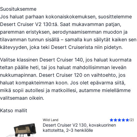
Suosituksemme
Jos haluat parhaan kokonaiskokemuksen, suosittelemme
Desert Cruiser V2 130:tä. Saat mukavamman patjan,
paremman eristyksen, aerodynaamisemman muodon ja
tilavamman tunnun sisällä – samalla kun säilytät kaiken sen
kätevyyden, joka teki Desert Cruiserista niin pidetyn.
Valitse klassinen Desert Cruiser 140, jos haluat kuormata
teltan päälle heti, tai jos haluat mahdollisimman leveän
nukkumapinnan. Desert Cruiser 120 on vaihtoehto, jos
haluat kompakteimman koon. Jos olet epävarma siitä,
mikä sopii autollesi ja matkoillesi, autamme mielellämme
valitsemaan oikein.
Katso mallit
Wild Land
(
2
)
Desert Cruiser V2 130, kovakuorinen
kattoteltta, 2–3 henkilölle