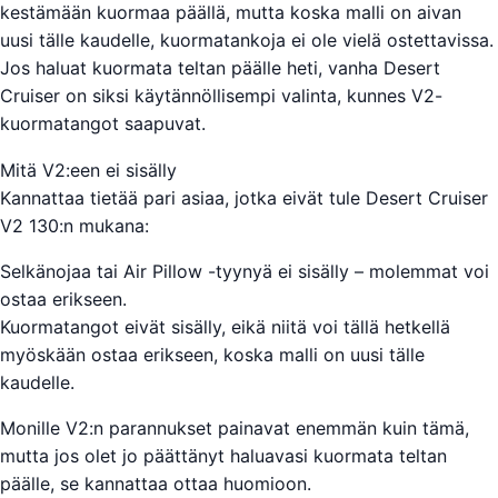
kestämään kuormaa päällä, mutta koska malli on aivan
uusi tälle kaudelle, kuormatankoja ei ole vielä ostettavissa.
Jos haluat kuormata teltan päälle heti, vanha Desert
Cruiser on siksi käytännöllisempi valinta, kunnes V2-
kuormatangot saapuvat.
Mitä V2:een ei sisälly
Kannattaa tietää pari asiaa, jotka eivät tule Desert Cruiser
V2 130:n mukana:
Selkänojaa tai Air Pillow -tyynyä ei sisälly – molemmat voi
ostaa erikseen.
Kuormatangot eivät sisälly, eikä niitä voi tällä hetkellä
myöskään ostaa erikseen, koska malli on uusi tälle
kaudelle.
Monille V2:n parannukset painavat enemmän kuin tämä,
mutta jos olet jo päättänyt haluavasi kuormata teltan
päälle, se kannattaa ottaa huomioon.