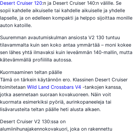
Desert Cruiser 120
:n ja Desert Cruiser 140:n välille. Se
sopii kahdelle aikuiselle tai kahdelle aikuiselle ja yhdelle
lapselle, ja on edelleen kompakti ja helppo sijoittaa monille
auton katoille.
Suuremman avautumiskulman ansiosta V2 130 tuntuu
tilavammalta kuin sen koko antaa ymmärtää – moni kokee
sen lähes yhtä ilmavaksi kuin leveämmän 140-mallin, mutta
kätevämmällä profiililla autossa.
Kuormaaminen teltan päälle
Tämä on tärkein käytännön ero. Klassinen Desert Cruiser
toimitetaan
Wild Land Crossbars V4
-tankojen kanssa,
jotka asennetaan suoraan kovakuoreen. Näin voit
kuormata esimerkiksi pyöriä, aurinkopaneeleja tai
lisävarusteita teltan päälle heti alusta alkaen.
Desert Cruiser V2 130:ssa on
alumiinihunajakennokovakuori, joka on rakennettu