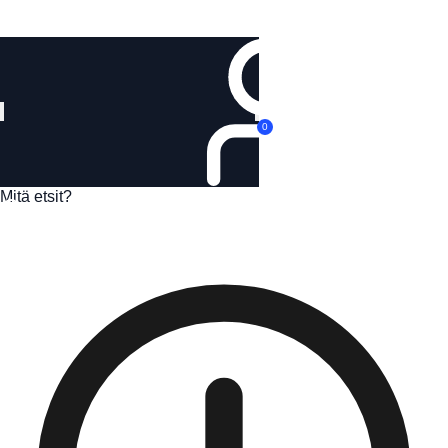
Kirjaudu
0