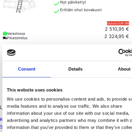
Nyt päivitetty!
Erittäin ohut kovakuori
Säästä
EUR 186
2 510,95 €
Varastossa
2 324,95 €
Pikatoimitus
Wild Land
(
11
)
Lite Cruiser 120 XL, pehmeäkuorinen
kattoteltta, 2 hengelle
Rakennettu Ruotsin ilmastoon
Consent
Details
About
Vain 36 kg
1 339,99 €
This website uses cookies
1 339,99 €
Loppuunmyyty
We use cookies to personalise content and ads, to provide s
media features and to analyse our traffic. We also share
Lue lisää
information about your use of our site with our social media,
Kovakuori vai pehmeäkuori – minkä valitset?
advertising and analytics partners who may combine it with o
Sopiiko kattoteltta autooni?
information that you’ve provided to them or that they’ve colle