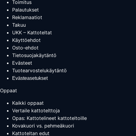
Toimitus
Palautukset
Reklamaatiot
Takuu
UKK – Kattoteltat
Käyttöehdot
Osto-ehdot
Tietosuojakäytäntö
Evästeet
Tuotearvostelukäytäntö
Evästeasetukset
Oppaat
Kaikki oppaat
Vertaile kattotelttoja
Opas: Kattotelineet kattoteltoille
Kovakuori vs. pehmeäkuori
Kattoteltan edut