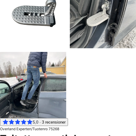
5,0
·
3
recensioner
Overland Experten
/
Tuotenro
75268