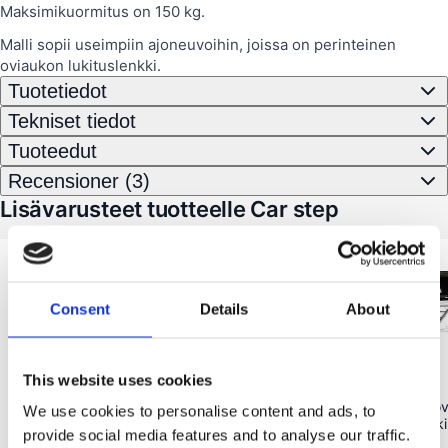
Maksimikuormitus on 150 kg.
Malli sopii useimpiin ajoneuvoihin, joissa on perinteinen
oviaukon lukituslenkki.
Tuotetiedot
Tekniset tiedot
Tuoteedut
Recensioner (3)
Lisävarusteet tuotteelle Car step
Consent
Details
About
This website uses cookies
Wild Land
(
2
)
Wild Land
Universal Tarp, varjokatos kattotelttaan,
Rock Cruiser Pro, ko
We use cookies to personalise content and ads, to
UPF 50+
kattoteltta, 2–3 henkil
provide social media features and to analyse our traffic.