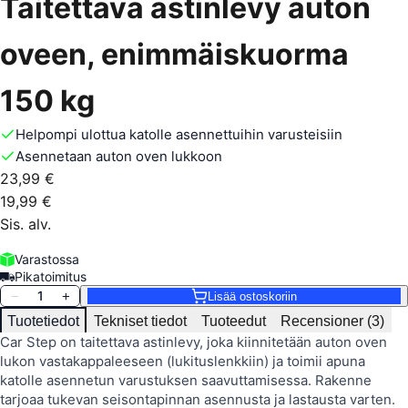
Taitettava astinlevy auton
oveen, enimmäiskuorma
150 kg
Helpompi ulottua katolle asennettuihin varusteisiin
Asennetaan auton oven lukkoon
23,99 €
19,99 €
Sis. alv.
Varastossa
Pikatoimitus
1
−
+
Lisää ostoskoriin
Tuotetiedot
Tekniset tiedot
Tuoteedut
Recensioner (3)
Car Step on taitettava astinlevy, joka kiinnitetään auton oven
lukon vastakappaleeseen (lukituslenkkiin) ja toimii apuna
katolle asennetun varustuksen saavuttamisessa. Rakenne
tarjoaa tukevan seisontapinnan asennusta ja lastausta varten.