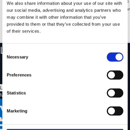
Lisätilaa leiripaikalle
Avautuu 30 
We also share information about your use of our site with
Suojaa pöydän ja tuolien ylle
Kuormaa turv
our social media, advertising and analytics partners who
may combine it with other information that you’ve
provided to them or that they’ve collected from your use
219,99 €
of their services.
Varastossa
Vain muutama jäljellä
219,99 €
Pikatoimitus
Pikatoimitus
Luo tili
Consent
Necessary
Selection
Seuraa tilauksiasi ja katso tilaushistoriasi
Tallenna suosikit ja luo toivelistoja
Preferences
Hallitse helposti palautuksia ja reklamaatioita
Luo tili
Statistics
Maksutavat
Marketing