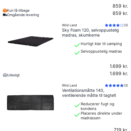
859 kr.
Kun få tilbage
859 kr.
Omgående levering
Wild Land
(
3
)
Sky Foam 120, selvoppustelig
madras, skumkerne
Hurtigt klar til camping
Selvoppustelig madras
1.699 kr.
1.699 kr.
Udsolgt
Wild Land
(
3
)
Ventilationsmåtte 140,
ventilerende måtte til tagtelt
Reducerer fugt og
kondens
Placeres direkte under
madrassen
719 kr.