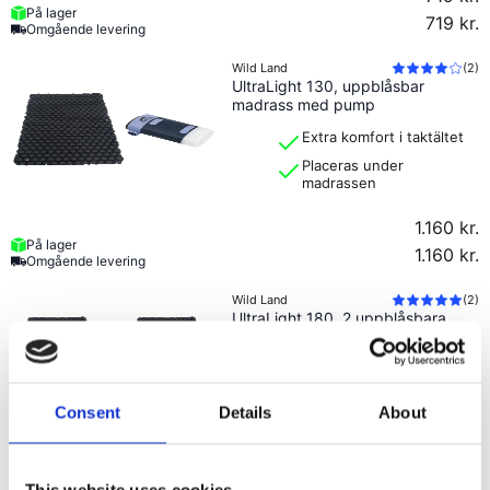
På lager
719 kr.
Omgående levering
Wild Land
(
2
)
UltraLight 130, uppblåsbar
madrass med pump
Extra komfort i taktältet
Placeras under
madrassen
1.160 kr.
På lager
1.160 kr.
Omgående levering
Wild Land
(
2
)
UltraLight 180, 2 uppblåsbara
madrasser med pump
Extra komfort i större
taktält
Placeras under
Consent
Details
About
madrassen
1.706 kr.
På lager
This website uses cookies