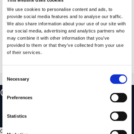
1.706 kr.
Omgående levering
We use cookies to personalise content and ads, to
Wild Land
(
3
)
provide social media features and to analyse our traffic.
Ventilationsmåtte 120,
ventilerende måtte til tagtelt
We also share information about your use of our site with
our social media, advertising and analytics partners who
Reducerer fugt og
kondens
may combine it with other information that you’ve
Placeres direkte under
provided to them or that they’ve collected from your use
madrassen
of their services.
719 kr.
719 kr.
Udsolgt
Consent
Necessary
Selection
Opret en konto
Preferences
Følg dine ordrer og se din ordrehistorik
Gem favoritter og opret ønskelister
Statistics
Håndtér nemt dine returneringer og reklamationer
Opret konto