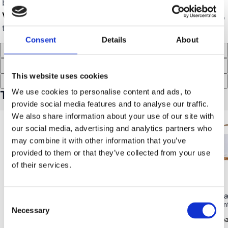
brug i friluftsmiljø.
Velegnet i al slags vejr:
Vejrbestandigt design til camping,
ture og terrassen.
Consent
Details
About
Produktinformation
Specifikationer
This website uses cookies
Recensioner (3)
We use cookies to personalise content and ads, to
Tilbehør til Hemp Rope Lantern
provide social media features and to analyse our traffic.
We also share information about your use of our site with
our social media, advertising and analytics partners who
may combine it with other information that you’ve
provided to them or that they’ve collected from your use
of their services.
Outwell
(
0
)
Wild Land
Water Carrier, sammenklappelig
High Lumen Jade, b
Consent
vandbeholder med hane, 20 l
campinglampe, varmt
Necessary
Selection
Vikbar vattenbehållare
Varmt dimbar