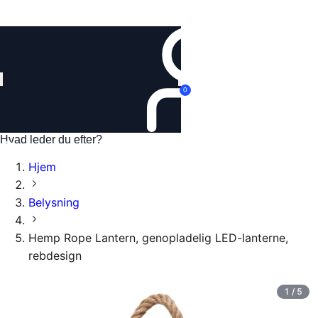
Log ind
0
Hjem
Belysning
Hemp Rope Lantern, genopladelig LED-lanterne,
rebdesign
1
/
5