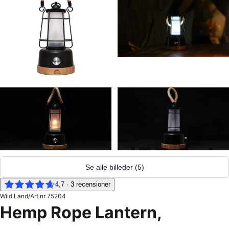
Se alle billeder
(
5
)
4,7
·
3
recensioner
Wild Land
/
Art.nr
75204
Hemp Rope Lantern,