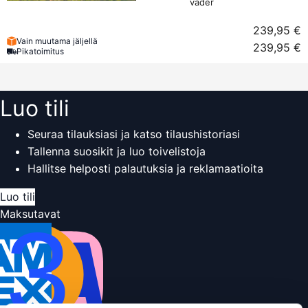
väder
239,95 €
Vain muutama jäljellä
239,95 €
Pikatoimitus
Luo tili
Seuraa tilauksiasi ja katso tilaushistoriasi
Tallenna suosikit ja luo toivelistoja
Hallitse helposti palautuksia ja reklamaatioita
Luo tili
Maksutavat