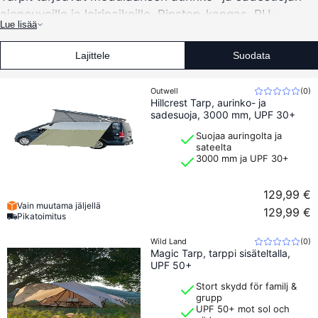
ajoneuvoille ja leiripaikoille. Ripstop-kangas, PU-
Lue lisää
pinnoite ja UPF-suoja yhdistyvät pystytystankoihin ja
myrskynaruihin joustavaa pystytystä varten.
Lajittele
Suodata
Outwell
(
0
)
Hillcrest Tarp, aurinko- ja
sadesuoja, 3000 mm, UPF 30+
Suojaa auringolta ja
sateelta
3000 mm ja UPF 30+
129,99 €
Vain muutama jäljellä
129,99 €
Pikatoimitus
Wild Land
(
0
)
Magic Tarp, tarppi sisäteltalla,
UPF 50+
Stort skydd för familj &
grupp
UPF 50+ mot sol och