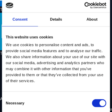
Toimitustavat
Consent
Details
About
This website uses cookies
We use cookies to personalise content and ads, to
provide social media features and to analyse our traffic.
Tietoa meistä
We also share information about your use of our site with
our social media, advertising and analytics partners who
Tietoa meistä
may combine it with other information that you’ve
Myymälämme
provided to them or that they’ve collected from your use
Löydä jälleenmyyjä
of their services.
Lue lisää Wild Landista
Ota yhteyttä
Consent
Aukioloajat
Necessary
Selection
Maanantai
Suljettu