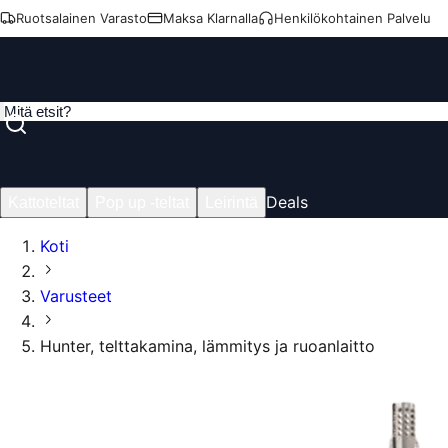
Ruotsalainen Varasto
Maksa Klarnalla
Henkilökohtainen Palvelu
Deals
Kattoteltat
Pop up -teltat
Leirintä
Koti
Varusteet
Hunter, telttakamina, lämmitys ja ruoanlaitto