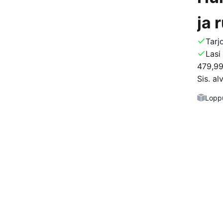
ja 
Tarj
Lasi
479,99
Sis. alv
Lopp