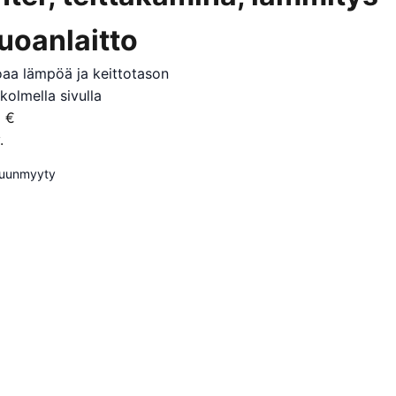
ruoanlaitto
oaa lämpöä ja keittotason
 kolmella sivulla
 €
.
uunmyyty