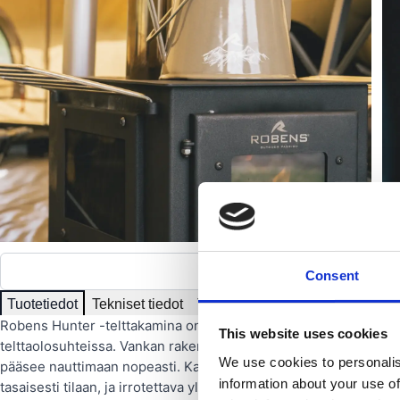
Näytä kaikki k
Consent
Tuotetiedot
Tekniset tiedot
Tuoteedut
Robens Hunter -telttakamina on suunniteltu tarjoamaan sekä l
This website uses cookies
telttaolosuhteissa. Vankan rakenteen ja helpon kokoamisen ans
We use cookies to personalis
pääsee nauttimaan nopeasti. Kamineen matala rakenne ja tehok
information about your use of
tasaisesti tilaan, ja irrotettava ylälevy mahdollistaa suoran pääs