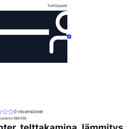
Tuki
Oppaat
Kirjaudu
0
0
recensioner
Tuotenro
690358
ter, telttakamina, lämmitys