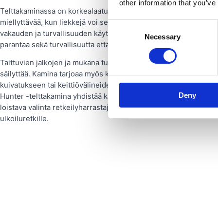
other information that you’ve
Telttakaminassa on korkealaatuinen saksalainen lasi kolmella siv
miellyttävää, kun liekkejä voi seurata. Kestävä teräs- ja ruost
Consent
vakauden ja turvallisuuden käytön aikana. Lisäksi säädettävä il
Necessary
Selection
parantaa sekä turvallisuutta että tehokkuutta.
Taittuvien jalkojen ja mukana tulevan kantolaukun ansiosta Rob
säilyttää. Kamina tarjoaa myös käytännöllisiä lisäominaisuuksia, 
kuivatukseen tai keittiövälineiden säilytykseen, mikä tekee siit
Deny
Hunter -telttakamina yhdistää käytännöllisen toiminnallisuuden 
loistava valinta retkeilyharrastajille, jotka tarvitsevat luotetta
ulkoiluretkille.