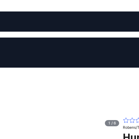
1
/
6
Robens
/
Hun