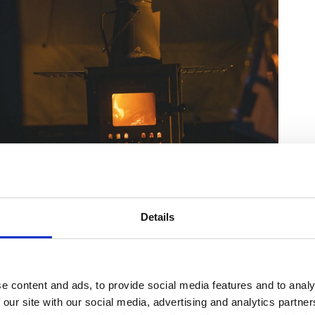
uvat
(
6
)
Details
ämpöä että ruoanlaittomahdollisuuden
Sisältyy
iosta kamina on nopea pystyttää, ja lämmöstä
e content and ads, to provide social media features and to analy
as suunnittelu auttavat jakamaan lämmön
 our site with our social media, advertising and analytics partn
yn tulipesään ruoanlaittoa varten.