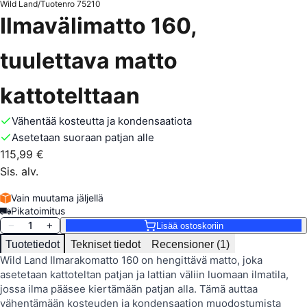
Wild Land
/
Tuotenro
75210
Ilmavälimatto 160,
tuulettava matto
kattotelttaan
Vähentää kosteutta ja kondensaatiota
Asetetaan suoraan patjan alle
115,99 €
Sis. alv.
Vain muutama jäljellä
Pikatoimitus
1
−
+
Lisää ostoskoriin
Tuotetiedot
Tekniset tiedot
Recensioner (1)
Wild Land Ilmarakomatto 160 on hengittävä matto, joka
asetetaan kattoteltan patjan ja lattian väliin luomaan ilmatila,
jossa ilma pääsee kiertämään patjan alla. Tämä auttaa
vähentämään kosteuden ja kondensaation muodostumista