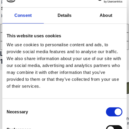
pehmeämmän patjasta riippuen.
Suunniteltu Wild Landille:
Muotoiltu Wild Land -
kattotelttoihin (leveys 160 cm).
Consent
Details
About
Tuotetiedot
This website uses cookies
Tekniset tiedot
Recensioner (1)
We use cookies to personalise content and ads, to
provide social media features and to analyse our traffic.
Lisävarusteet tuotteelle Luftspaltsmatta
We also share information about your use of our site with
160
our social media, advertising and analytics partners who
may combine it with other information that you’ve
provided to them or that they’ve collected from your use
of their services.
Consent
Necessary
Selection
Wild Land
(
20
)
Wild Land
Voyager Pro 160, kovakuorinen
Selkänoja Pro, selkän
kattoteltta, 3 henkilölle
kestävää canvas-ka