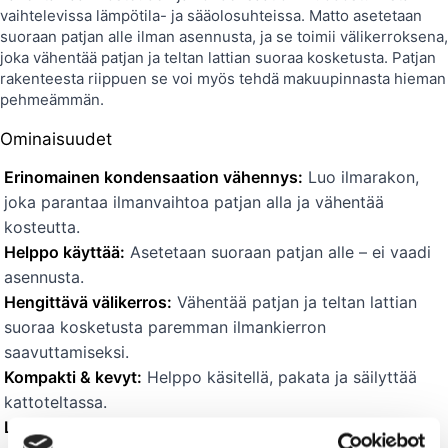
vaihtelevissa lämpötila- ja sääolosuhteissa. Matto asetetaan
suoraan patjan alle ilman asennusta, ja se toimii välikerroksena,
joka vähentää patjan ja teltan lattian suoraa kosketusta. Patjan
rakenteesta riippuen se voi myös tehdä makuupinnasta hieman
pehmeämmän.
Ominaisuudet
Erinomainen kondensaation vähennys:
Luo ilmarakon,
joka parantaa ilmanvaihtoa patjan alla ja vähentää
kosteutta.
Helppo käyttää:
Asetetaan suoraan patjan alle – ei vaadi
asennusta.
Hengittävä välikerros:
Vähentää patjan ja teltan lattian
suoraa kosketusta paremman ilmankierron
saavuttamiseksi.
Kompakti & kevyt:
Helppo käsitellä, pakata ja säilyttää
kattoteltassa.
Lisämukavuus:
Voi tehdä makuupinnasta hieman