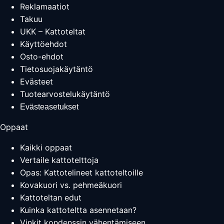
Reklamaatiot
Takuu
UKK – Kattoteltat
Käyttöehdot
Osto-ehdot
Tietosuojakäytäntö
Evästeet
Tuotearvostelukäytäntö
Evästeasetukset
Oppaat
Kaikki oppaat
Vertaile kattotelttoja
Opas: Kattotelineet kattoteltoille
Kovakuori vs. pehmeäkuori
Kattoteltan edut
Kuinka kattoteltta asennetaan?
Vinkit kondenssin vähentämiseen