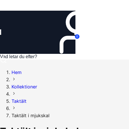
Logga in
0
Hem
Kollektioner
Taktält
Taktält i mjukskal