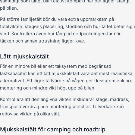
samtidigt som tältet blir relativt kompakt när det ligger stängt
på bilen.
På större familjetält bör du vara extra uppmärksam på
totalvikten, stegens placering, stödben och hur tältet beter sig i
vind. Kontrollera även hur lång tid nedpackningen tar när
täcken och annan utrustning ligger kvar.
Lätt mjukskalstält
För en mindre bil eller ett taksystem med begränsad
lastkapacitet kan ett lätt mjukskalstält vara det mest realistiska
alternativet. Ett lägre tältvärde på vågen ger dessutom enklare
montering och mindre vikt högt upp på bilen.
Kontrollera att den angivna vikten inkluderar stege, madrass,
transportöverdrag och monteringsdetaljer. Tillverkare kan
redovisa vikten på olika sätt.
Mjukskalstält för camping och roadtrip