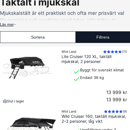
Taktält i mjukskal
Mjukskalstält är ett praktiskt och ofta mer prisvärt val
för camping och roadtrips med bilen. Här hittar du
Läs mer
både lätta modeller för två personer och större
mjukskalstält med gott om sovyta för par och familjer.
Sortera
Filtrera
Jämför vikt, packmått, enkelvikt eller dubbelvikt samt
hur mycket sängkläder som kan lämnas kvar i tältet.
Wild Land
(
11
)
Lite Cruiser 120 XL, taktält
mjukskal, 2 personer
Byggt för svenskt klimat
Endast 36 kg
13 999 kr
13 999 kr
Slut i lager
Wild Land
(
9
)
Wild Cruiser 160, taktält mjukskal,
2–3 personer, låg vikt
Uppfällning under 3