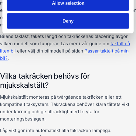
men valet mellan enkelvikt och dubbelvikt är viktigt. En
Allow selection
enkelvikt modell kan väga mindre och vara smalare, men kräver
ofta ett längre tak. En dubbelvikt modell blir kortare på bilen
Deny
men kan vara bredare eller tyngre.
Bilens taklast, takets längd och takräckenas placering avgör
vilken modell som fungerar. Läs mer i vår guide om
taktält på
liten bil
eller välj din bilmodell på sidan
Passar taktält på min
bil?
.
Vilka takräcken behövs för
mjukskalstält?
Mjukskalstält monteras på tvärgående takräcken eller ett
kompatibelt taksystem. Takräckena behöver klara tältets vikt
under körning och ge tillräckligt med fri yta för
monteringsbeslagen.
Låg vikt gör inte automatiskt alla takräcken lämpliga.