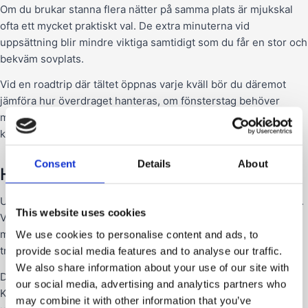
Om du brukar stanna flera nätter på samma plats är mjukskal
ofta ett mycket praktiskt val. De extra minuterna vid
uppsättning blir mindre viktiga samtidigt som du får en stor och
bekväm sovplats.
Vid en roadtrip där tältet öppnas varje kväll bör du däremot
jämföra hur överdraget hanteras, om fönsterstag behöver
monteras och hur enkelt tältet går att stänga med sängkläder
kvar.
Consent
Details
About
Hur snabbt öppnas ett mjukskalstält?
Uppsättningstiden varierar kraftigt mellan olika konstruktioner.
This website uses cookies
Vissa modeller har gasfjädrar och kan öppnas på omkring en
minut. Andra behöver fällas ut manuellt, varefter stege,
We use cookies to personalise content and ads, to
transportöverdrag och eventuella fönsterstag justeras.
provide social media features and to analyse our traffic.
We also share information about your use of our site with
Det är ofta nedpackningen som skiljer modellerna mest åt.
our social media, advertising and analytics partners who
Kontrollera därför inte bara tillverkarens uppgivna
may combine it with other information that you’ve