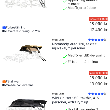
minuter
Medföljer stödben
Spara
SEK 1500
18 999 kr
Förbeställning
17 499 kr
Levereras
18 augusti 2026
Wild Land
(
5
)
Normandy Auto 120, taktält
mjukskal, 2 personer
Medföljer LED-belysning
Fälls upp på 1 minut
Spara
SEK 2000
15 999 kr
Fåtal kvar
13 999 kr
Omedelbar leverans
Wild Land
(
5
)
Wild Cruiser 250, taktält, 4–5
personer, extra rymligt
Uppfällning under 3