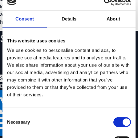
konsumentköplagen om felet är ursprungligt. Garantin är
alltså ett komplement som gör det ännu tryggare att
Consent
Details
About
handla hos oss.
Skapa ett konto
This website uses cookies
Följ dina ordrar och se din orderhistorik
We use cookies to personalise content and ads, to
Spara favoriter och skapa önskelistor
provide social media features and to analyse our traffic.
We also share information about your use of our site with
Hantera enkelt dina returer och reklamationer
our social media, advertising and analytics partners who
Skapa konto
may combine it with other information that you’ve
Betalningsalternativ
provided to them or that they’ve collected from your use
of their services.
Consent
Necessary
Selection