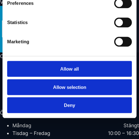
Vi skickar med
Preferences
Statistics
Marketing
Om oss
Om oss
Allow all
Vår butik
Hitta showroom
Allow selection
Läs mer om Wild Land
Kontakta oss
Deny
Öppettider
Måndag
Stängt
Tisdag – Fredag
10:00 – 16:30