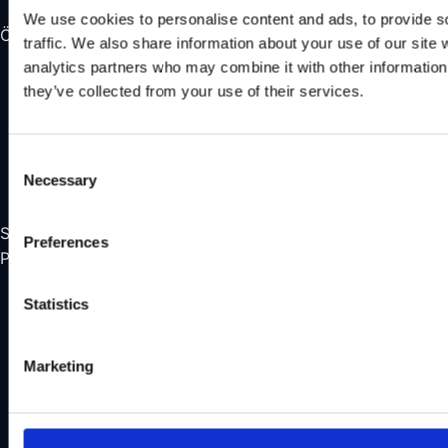
We use cookies to personalise content and ads, to provide s
Öppettider
traffic. We also share information about your use of our site 
analytics partners who may combine it with other information 
Måndag
Stängt
they’ve collected from your use of their services.
Tisdag – Fredag
10:00 – 16:30
Stängt för lunch 12:00 – 13:00
Consent
Lördag
11:00 – 14:00
Necessary
Selection
Söndag
Stängt
Se alla våra öppettider
Preferences
Populära kategorier
Taktält
Statistics
Mjukskal
Hårdskal
Marketing
Alla tillbehör
Pop up tält
Deals