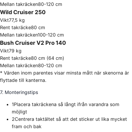
Mellan takräcken
80-120 cm
Wild Cruiser 250
Vikt
77,5 kg
Rent takräcke
80 cm
Mellan takräcken
100-120 cm
Bush Cruiser V2 Pro 140
Vikt
79 kg
Rent takräcke
80 cm (64 cm)
Mellan takräcken
80-120 cm
* Värden inom parentes visar minsta mått när skenorna är
flyttade till kanterna.
7. Monteringstips
1
Placera takräckena så långt ifrån varandra som
möjligt
2
Centrera taktältet så att det sticker ut lika mycket
fram och bak