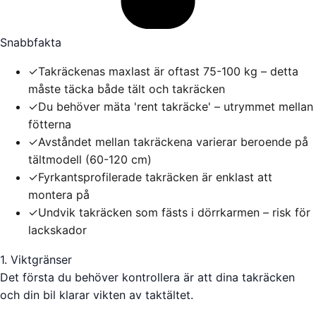
Snabbfakta
✓
Takräckenas maxlast är oftast 75-100 kg – detta
måste täcka både tält och takräcken
✓
Du behöver mäta 'rent takräcke' – utrymmet mellan
fötterna
✓
Avståndet mellan takräckena varierar beroende på
tältmodell (60-120 cm)
✓
Fyrkantsprofilerade takräcken är enklast att
montera på
✓
Undvik takräcken som fästs i dörrkarmen – risk för
lackskador
1. Viktgränser
Det första du behöver kontrollera är att dina takräcken
och din bil klarar vikten av taktältet.