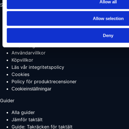
Allow all
Support
Frakt & leverans
Allow selection
Returer
Reklamationer
Deny
Garantier
FAQ – Frågor om taktält
Användarvillkor
Köpvillkor
Läs vår integritetspolicy
Cookies
Policy för produktrecensioner
Cookieinställningar
Guider
Alla guider
Jämför taktält
Guide: Takräcken för taktält