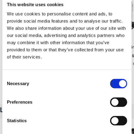
This website uses cookies
We use cookies to personalise content and ads, to
provide social media features and to analyse our traffic.
We also share information about your use of our site with
our social media, advertising and analytics partners who
Wild Land
(
2
)
Robens
may combine it with other information that you’ve
Regnskydd till Ice Hub, extra
Hunter, tältkamin, v
provided to them or that they’ve collected from your use
väderskydd, 2000 mm
Ger värme &
of their services.
Extra skydd mot regn & vind
Glas på tre 
Isolerar värmen bättre
Consent
Necessary
Spara
SEK 300
Selection
1 699 kr
Fåtal kvar
1 399 kr
Omedelbar leverans
Slut i lager
Preferences
Liknande produkter
Statistics