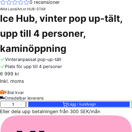
0
recensioner
Wild Land
/
Art.nr
HUB-STAR
Ice Hub, vinter pop up-tält,
upp till 4 personer,
kaminöppning
Vinteranpassat pop-up-tält
Plats för upp till 4 personer
6 999 kr
Inkl. moms
Fåtal kvar
Omedelbar leverans
1
−
+
Lägg i kundvagn
Eller dela upp betalningen från 300 SEK/mån