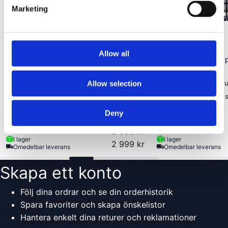
Marketing
Wild Land
(
38
)
Wild Land
Allow all
Hub 400XL, pop up-tält, 4–5 personer,
Hub 400, fyrkantigt po
LED-belysning
3 personer
Pop-up på under 60 sek
Pop-up på u
Allow selection
Plats för 4–5 personer
Skydd mot s
Deny
2 999 kr
I lager
I lager
2 999 kr
Omedelbar leverans
Omedelbar leverans
Skapa ett konto
Följ dina ordrar och se din orderhistorik
Spara favoriter och skapa önskelistor
Hantera enkelt dina returer och reklamationer