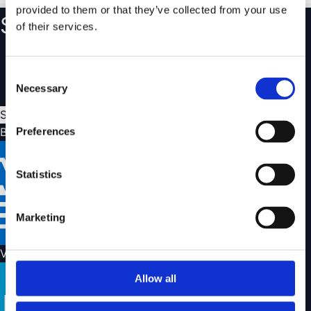
provided to them or that they’ve collected from your use
Skapa ett konto
of their services.
Följ dina ordrar och se din orderhistorik
Spara favoriter och skapa önskelistor
Consent
Hantera enkelt dina returer och reklamationer
Necessary
Selection
Skapa konto
Betalningsalternativ
Preferences
Statistics
Marketing
Vi skickar med
Allow all