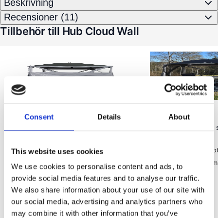
Beskrivning
Recensioner (11)
Tillbehör till Hub Cloud Wall
Consent
Details
About
Wild Land
(
24
)
Wild Land
Sidovägg till Hub-tält, vind-, sol- och
Tältgolv till Hub-tält
insynsskydd
bekväm yta
Skyddar mot vind, sol & insyn
Skyddar mo
This website uses cookies
Skapar mer avskärmad yta
Ger bekväma
We use cookies to personalise content and ads, to
provide social media features and to analyse our traffic.
We also share information about your use of our site with
175 kr
our social media, advertising and analytics partners who
I lager
I lager
175 kr
Omedelbar leverans
Omedelbar leverans
may combine it with other information that you’ve