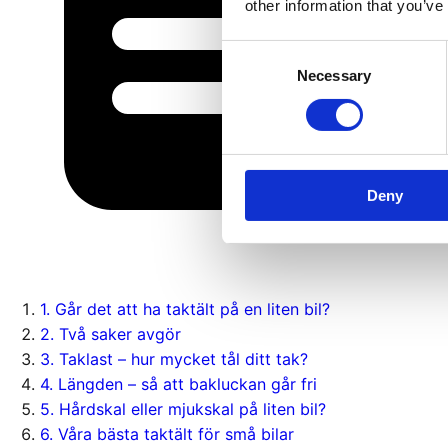
other information that you’ve
Consent
Necessary
Selection
Deny
1
.
Går det att ha taktält på en liten bil?
2
.
Två saker avgör
3
.
Taklast – hur mycket tål ditt tak?
4
.
Längden – så att bakluckan går fri
5
.
Hårdskal eller mjukskal på liten bil?
6
.
Våra bästa taktält för små bilar