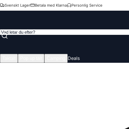
Svenskt Lager
Betala med Klarna
Personlig Service
Deals
Taktält
Pop up tält
Camping