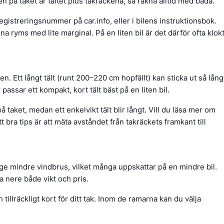
n på taket är tältet plus takräckena, så räkna alltid med båda.
egistreringsnummer på car.info, eller i bilens instruktionsbok.
a ryms med lite marginal. På en liten bil är det därför ofta klok
ten. Ett långt tält (runt 200–220 cm hopfällt) kan sticka ut så lång
 passar ett kompakt, kort tält bäst på en liten bil.
 på taket, medan ett enkelvikt tält blir långt. Vill du läsa mer om
bra tips är att mäta avståndet från takräckets framkant till
n ge mindre vindbrus, vilket många uppskattar på en mindre bil.
la nere både vikt och pris.
ch tillräckligt kort för ditt tak. Inom de ramarna kan du välja