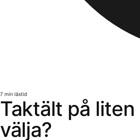
7
min lästid
Taktält på liten
välja?