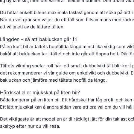
kg dynamiskt, men det varierar mellan modeller. Den totala vikte
Du hittar enkelt bilens maximala taklast genom att söka på ditt r
När du vet gränsen väljer du ett tält som tillsammans med räcken
att välja ett av de lättare tälten.
Längden – så att bakluckan går fri
På en kort bil är tältets hopfällda längd minst lika viktig som vik
bakåt att bakluckan tar i tältet och inte går att öppna helt. Därför
Tältets vikning spelar roll här: ett smalt dubbelvikt tält blir kort
det rekommenderar vi vår guide om enkelvikt och dubbelvikt. Ett 
bakluckan och jämföra med tältets hopfällda längd.
Hårdskal eller mjukskal på liten bil?
Båda fungerar på en liten bil. Ett hårdskal har låg profil och ka
Ett lätt mjukskal kan å andra sidan vara ett bra val om du vill hål
Det viktigaste är att modellen är tillräckligt lätt för din taklast o
skaltyp efter hur du vill resa.