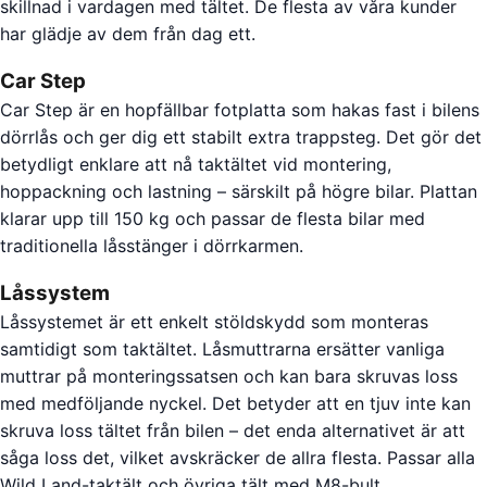
skillnad i vardagen med tältet. De flesta av våra kunder
har glädje av dem från dag ett.
Car Step
Car Step är en hopfällbar fotplatta som hakas fast i bilens
dörrlås och ger dig ett stabilt extra trappsteg. Det gör det
betydligt enklare att nå taktältet vid montering,
hoppackning och lastning – särskilt på högre bilar. Plattan
klarar upp till 150 kg och passar de flesta bilar med
traditionella låsstänger i dörrkarmen.
Låssystem
Låssystemet är ett enkelt stöldskydd som monteras
samtidigt som taktältet. Låsmuttrarna ersätter vanliga
muttrar på monteringssatsen och kan bara skruvas loss
med medföljande nyckel. Det betyder att en tjuv inte kan
skruva loss tältet från bilen – det enda alternativet är att
såga loss det, vilket avskräcker de allra flesta. Passar alla
Wild Land-taktält och övriga tält med M8-bult.