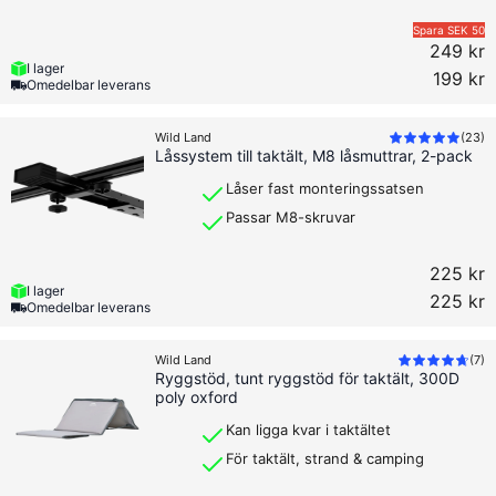
Spara
SEK 50
249 kr
I lager
199 kr
Omedelbar leverans
Wild Land
(
23
)
Låssystem till taktält, M8 låsmuttrar, 2-pack
Låser fast monteringssatsen
Passar M8-skruvar
225 kr
I lager
225 kr
Omedelbar leverans
Wild Land
(
7
)
Ryggstöd, tunt ryggstöd för taktält, 300D
poly oxford
Kan ligga kvar i taktältet
För taktält, strand & camping