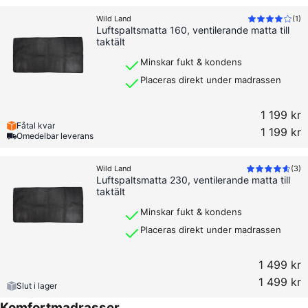
Wild Land
(
1
)
Luftspaltsmatta 160, ventilerande matta till
taktält
Minskar fukt & kondens
Placeras direkt under madrassen
1 199 kr
Fåtal kvar
1 199 kr
Omedelbar leverans
Wild Land
(
3
)
Luftspaltsmatta 230, ventilerande matta till
taktält
Minskar fukt & kondens
Placeras direkt under madrassen
1 499 kr
1 499 kr
Slut i lager
Komfortmadrasser