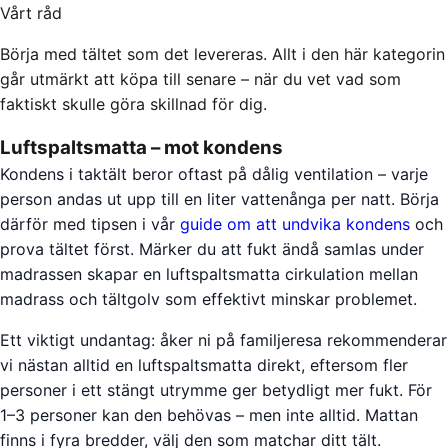
Vårt råd
Börja med tältet som det levereras. Allt i den här kategorin
går utmärkt att köpa till senare – när du vet vad som
faktiskt skulle göra skillnad för dig.
Luftspaltsmatta – mot kondens
Kondens i taktält beror oftast på dålig ventilation – varje
person andas ut upp till en liter vattenånga per natt. Börja
därför med tipsen i vår
guide om att undvika kondens
och
prova tältet först. Märker du att fukt ändå samlas under
madrassen skapar en luftspaltsmatta cirkulation mellan
madrass och tältgolv som effektivt minskar problemet.
Ett viktigt undantag: åker ni på familjeresa rekommenderar
vi nästan alltid en luftspaltsmatta direkt, eftersom fler
personer i ett stängt utrymme ger betydligt mer fukt. För
1–3 personer kan den behövas – men inte alltid. Mattan
finns i fyra bredder, välj den som matchar ditt tält.