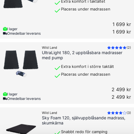
Extra komfort i taktältet
Placeras under madrassen
1 699 kr
I lager
1 699 kr
Omedelbar leverans
Wild Land
(
2
)
UltraLight 180, 2 uppblåsbara madrasser
med pump
Extra komfort i större taktält
Placeras under madrassen
2 499 kr
I lager
2 499 kr
Omedelbar leverans
Wild Land
(
3
)
Sky Foam 120, självuppblåsande madrass,
skumkärna
Snabbt redo för camping