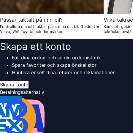
Passar taktält på min bil?
Vilka takrä
Kontrollera om ditt taktält passar på din bil. Guider för
Komplett guide 
Volvo, VW, Toyota och fler märken.
takräcke, avst
Skapa ett konto
Följ dina ordrar och se din orderhistorik
Spara favoriter och skapa önskelistor
Hantera enkelt dina returer och reklamationer
Skapa konto
Betalningsalternativ