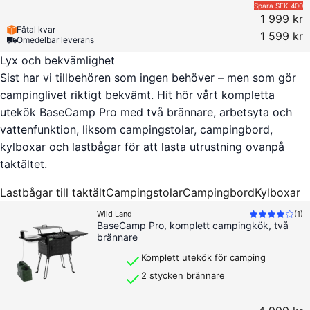
Spara
SEK 400
1 999 kr
Fåtal kvar
1 599 kr
Omedelbar leverans
Lyx och bekvämlighet
Sist har vi tillbehören som ingen behöver – men som gör
campinglivet riktigt bekvämt. Hit hör vårt kompletta
utekök BaseCamp Pro med två brännare, arbetsyta och
vattenfunktion, liksom campingstolar, campingbord,
kylboxar och lastbågar för att lasta utrustning ovanpå
taktältet.
Lastbågar till taktält
Campingstolar
Campingbord
Kylboxar
Wild Land
(
1
)
BaseCamp Pro, komplett campingkök, två
brännare
Komplett utekök för camping
2 stycken brännare