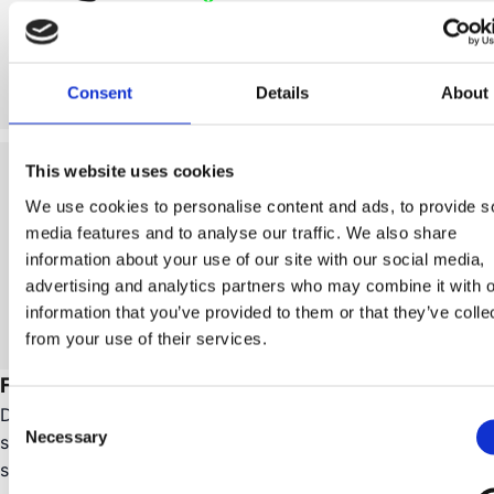
Självuppblåsande madrass
2 299 kr
Consent
Details
About
2 299 kr
Slut i lager
Wild Land
(
6
)
This website uses cookies
Sky Foam 140, självuppblåsande madrass,
skumkärna
We use cookies to personalise content and ads, to provide s
media features and to analyse our traffic. We also share
Snabbt redo för camping
information about your use of our site with our social media,
Självuppblåsande madrass
advertising and analytics partners who may combine it with o
information that you’ve provided to them or that they’ve colle
2 499 kr
I lager
from your use of their services.
2 499 kr
Omedelbar leverans
Förtält och pop-up-tält
De flesta kunder vill förr eller senare ha någon form av
Consent
Necessary
skyddad yta vid tältet – för ombyte, matlagning eller
Selection
skugga. I de allra flesta fall rekommenderar vi våra pop-