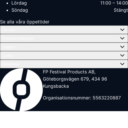
Lördag
11:00 – 14:00
Söndag
Stängt
Se alla våra öppettider
Om oss
Populära kategorier
Support
Guider
Bilmärken
FP Festival Products AB,
Göteborgsvägen 679, 434 96
Kungsbacka
Organisationsnummer: 5563220887