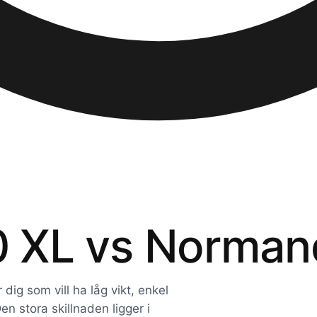
20 XL vs Norma
dig som vill ha låg vikt, enkel
en stora skillnaden ligger i