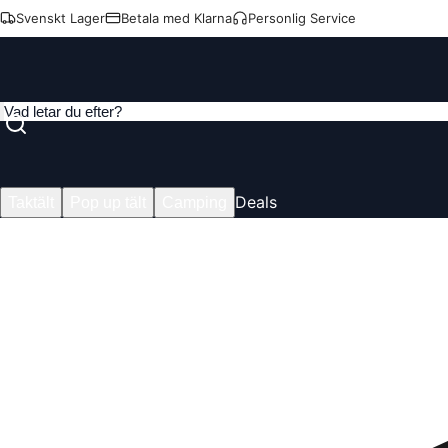
Svenskt Lager
Betala med Klarna
Personlig Service
Deals
Taktält
Pop up tält
Camping