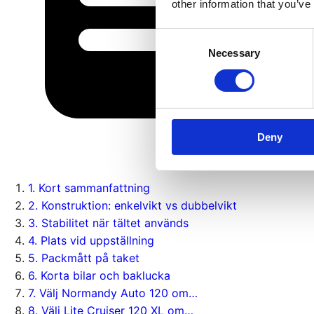
other information that you’ve
Consent
Necessary
Selection
Deny
1
.
Kort sammanfattning
2
.
Konstruktion: enkelvikt vs dubbelvikt
3
.
Stabilitet när tältet används
4
.
Plats vid uppställning
5
.
Packmått på taket
6
.
Korta bilar och baklucka
7
.
Välj Normandy Auto 120 om…
8
.
Välj Lite Cruiser 120 XL om…